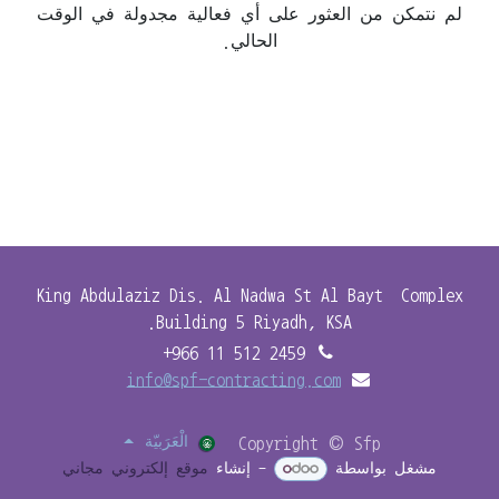
لم نتمكن من العثور على أي فعالية مجدولة في الوقت
الحالي.
King Abdulaziz Dis. Al Nadwa St Al Bayt Complex
Building 5 Riyadh, KSA.
+966 11 512 2459
info@spf-contracting.com
Copyright © Sfp
الْعَرَبيّة
مشغل بواسطة
- إنشاء
موقع إلكتروني مجاني